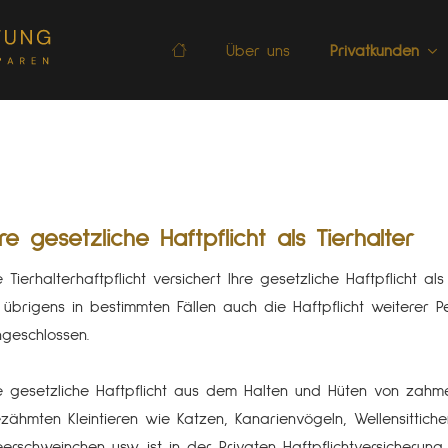
Über uns
Privatkunden
hre gesetzliche Haft­pflicht als Tierhalter
e Tierhalterhaftpflicht versichert Ihre gesetzliche Haft­pflicht als
t übrigens in bestimmten Fällen auch die Haft­pflicht weiterer P
ngeschlossen.
e gesetzliche Haft­pflicht aus dem Halten und Hüten von zahm
zähmten Kleintieren wie Katzen, Kanarienvögeln, Wellensittich
erschweinchen usw. ist in der Privaten Haft­pflichtversicherung 