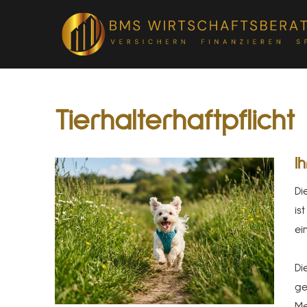
Tierhalterhaftpflicht
I
Di
is
ei
Di
ge
Me