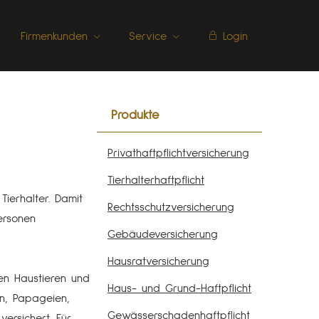
Firmenkunden
Service
Login
Produkte
Privathaftpflichtversicherung
Tierhalterhaftpflicht
 Tierhalter. Damit
Rechts­schutz­ver­si­che­rung
er­sonen
Ge­bäude­ver­si­che­rung
Haus­rat­ver­si­che­rung
en Haustieren und
Haus- und Grund-Haft­pflicht
en, Papageien,
Gewässerschadenhaftpflicht
versichert. Für